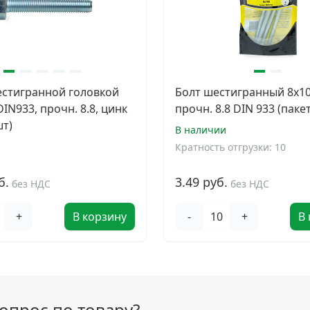
естигранной головкой
Болт шестигранный 8х10
IN933, прочн. 8.8, цинк
прочн. 8.8 DIN 933 (паке
шт)
В наличии
и
Кратность отгрузки: 10
б.
3.49 руб.
без НДС
без НДС
+
В корзину
-
+
В
вопрос по товару?