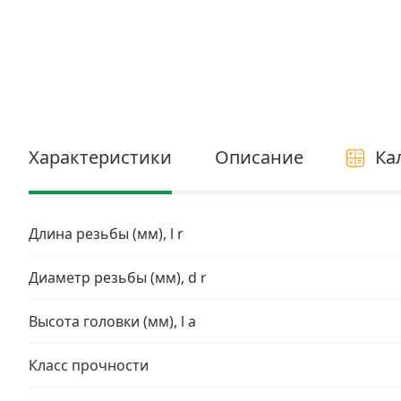
Электро и бензоинструмент, оборудование
Нержавеющий крепеж
Перфорированный крепеж
Скобяные изделия и мебельная фурнитура
Характеристики
Описание
Ка
Длина резьбы (мм), l r
Диаметр резьбы (мм), d r
Высота головки (мм), l a
Класс прочности