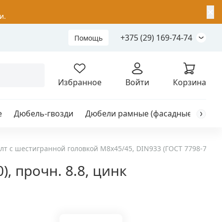
✕
и.
+375 (29) 169-74-74
Помощь
Складной анкер
Избранное
Войти
Корзина
е
Дюбель-гвозди
Дюбели рамные (фасадные)
Каб
я
анкер
лт с шестигранной головкой М8х45/45, DIN933 (ГОСТ 7798-70), пр
, прочн. 8.8, цинк
ый