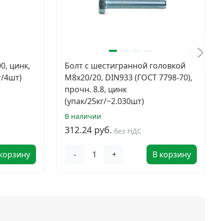
0, цинк,
Болт с шестигранной головкой
т/4шт)
М8х20/20, DIN933 (ГОСТ 7798-70),
прочн. 8.8, цинк
(упак/25кг/~2.030шт)
В наличии
312.24 руб.
без НДС
 корзину
-
+
В корзину