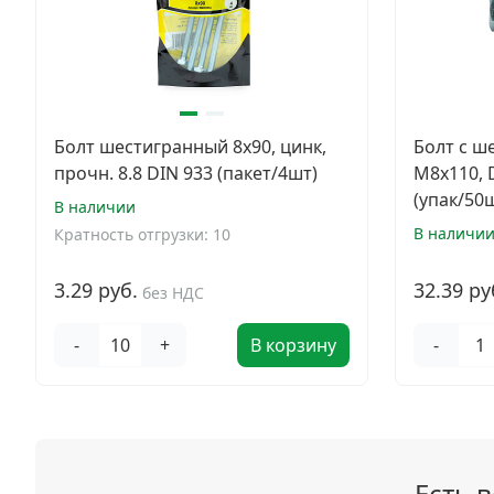
Болт шестигранный 8х90, цинк,
Болт с ш
прочн. 8.8 DIN 933 (пакет/4шт)
М8х110, D
(упак/50
В наличии
В наличи
Кратность отгрузки: 10
3.29 руб.
32.39 ру
без НДС
-
+
В корзину
-
Есть 