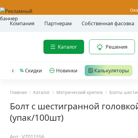
Око
Компания
Партнерам
Собственная фасовка
Акции
Анкер-шу
Каталог
Решения
Анкерные
Распродажа
Анкерны
головк
Уценка
Скидки
Новинки
Калькуляторы
Анкерны
Анкерны
Анкерная техника
трех- р
Главная
Каталог
Метрический крепеж
Болты шести
Дюбельная техника
Анкерны
Болт с шестигранной головкой
крюком,
(упак/100шт)
Кабельный крепеж
Анкерны
головк
Строительный инструмент и инвентарь
Арт.: VZ011556