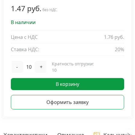
1.47 руб.
Дюбельная техника
без НДС
›
В наличии
Кабельный крепеж
›
Цена с НДС
1.76 руб.
Строительный инструмент и инвентарь
›
Ставка НДС:
20%
Заклепки
›
Кратность отгрузки:
-
+
10
Химический крепеж
›
В корзину
Гвозди и скобы
›
Оформить заявку
Хомуты и шуруп-шпильки
›
Шурупы и саморезы
›