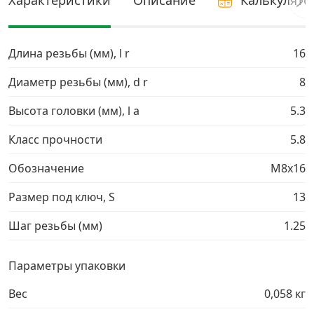
Характеристики
Описание
Калькулято
Грузовой крепеж
›
Длина резьбы (мм), l r
16
Комплекты и наборы крепежа
›
Диаметр резьбы (мм), d r
8
Кронштейны и крюки хозяйственные
›
Высота головки (мм), l a
5.3
Класс прочности
5.8
Метрический крепеж
›
Обозначение
М8х16
Электро и бензоинструмент, оборудование
›
Размер под ключ, S
13
Шаг резьбы (мм)
1.25
Нержавеющий крепеж
›
Параметры упаковки
Перфорированный крепеж
›
Вес
0,058 кг
Скобяные изделия и мебельная фурнитура
›