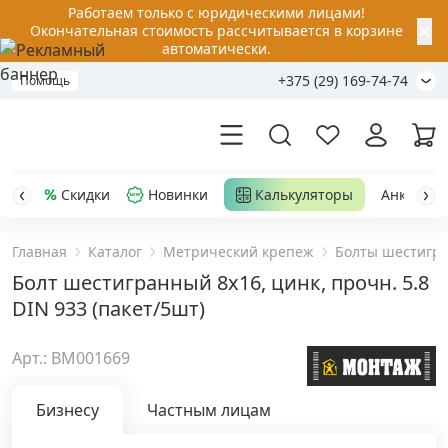
Работаем только с юридическими лицами!
✕
Окончательная стоимость рассчитывается в корзине
автоматически.
+375 (29) 169-74-74
Помощь
Скидки
Новинки
Калькуляторы
Анкер-шу
Главная
Каталог
Метрический крепеж
Болты шестигр
Акции
Болт шестигранный 8х16, цинк, прочн. 5.8
DIN 933 (пакет/5шт)
Распродажа
Арт.: BM001669
Уценка
Бизнесу
Частным лицам
Анкерная техника
›