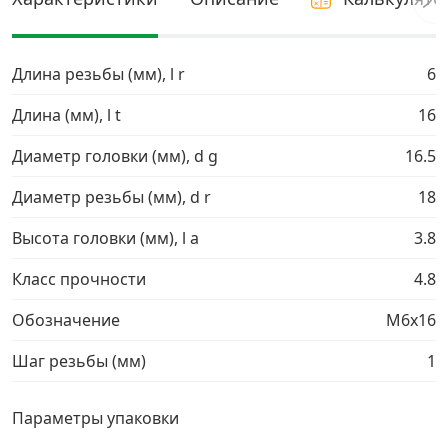
Грузовой крепеж
›
Длина резьбы (мм), l r
6
Комплекты и наборы крепежа
›
Длина (мм), l t
16
Диаметр головки (мм), d g
16.5
Кронштейны и крюки хозяйственные
›
Диаметр резьбы (мм), d r
18
Метрический крепеж
›
Высота головки (мм), l a
3.8
Электро и бензоинструмент, оборудование
›
Класс прочности
4.8
Обозначение
М6х16
Нержавеющий крепеж
›
Шаг резьбы (мм)
1
Перфорированный крепеж
›
Параметры упаковки
Скобяные изделия и мебельная фурнитура
›