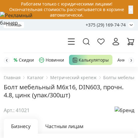
Работаем только с юридическими лицами!
✕
Окончательная стоимость рассчитывается в корзине
автоматически.
+375 (29) 169-74-74
Помощь
Скидки
Новинки
Калькуляторы
Анкер-шу
Главная
Каталог
Метрический крепеж
Болты мебельн
Акции
Болт мебельный М6х16, DIN603, прочн.
4.8, цинк (упак/300шт)
Распродажа
Арт.: 41021
Уценка
Бизнесу
Частным лицам
Анкерная техника
›