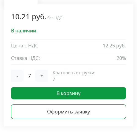
Дюбельная техника
›
10.21 руб.
без НДС
Кабельный крепеж
›
В наличии
Строительный инструмент и инвентарь
Цена с НДС
12.25 руб.
›
Ставка НДС:
20%
Заклепки
›
Кратность отгрузки:
-
+
7
Химический крепеж
›
В корзину
Гвозди и скобы
›
Оформить заявку
Хомуты и шуруп-шпильки
›
Шурупы и саморезы
›