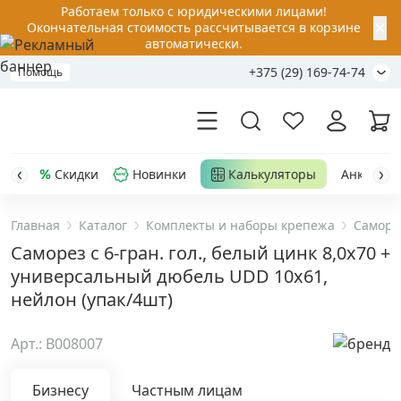
Работаем только с юридическими лицами!
✕
Окончательная стоимость рассчитывается в корзине
автоматически.
+375 (29) 169-74-74
Помощь
Скидки
Новинки
Калькуляторы
Анкер-шу
Главная
Каталог
Комплекты и наборы крепежа
Саморе
Акции
Саморез с 6-гран. гол., белый цинк 8,0х70 +
универсальный дюбель UDD 10х61,
Распродажа
нейлон (упак/4шт)
Уценка
Арт.: B008007
Анкерная техника
›
Бизнесу
Частным лицам