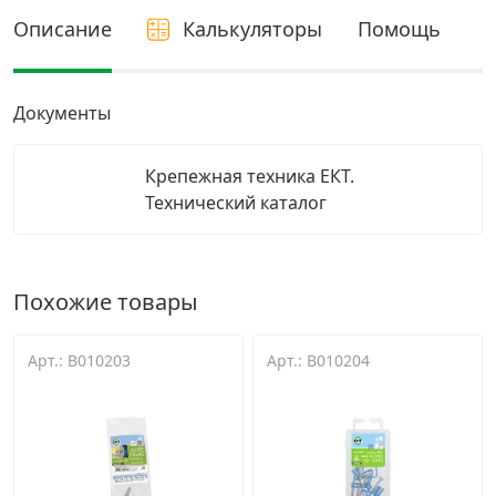
Описание
Калькуляторы
Помощь
Грузовой крепеж
›
Комплекты и наборы крепежа
›
Документы
Кронштейны и крюки хозяйственные
›
Крепежная техника ЕКТ.
Технический каталог
Метрический крепеж
›
Похожие товары
Электро и бензоинструмент, оборудование
›
Арт.: B010203
Арт.: B010204
Нержавеющий крепеж
›
Перфорированный крепеж
›
Скобяные изделия и мебельная фурнитура
›