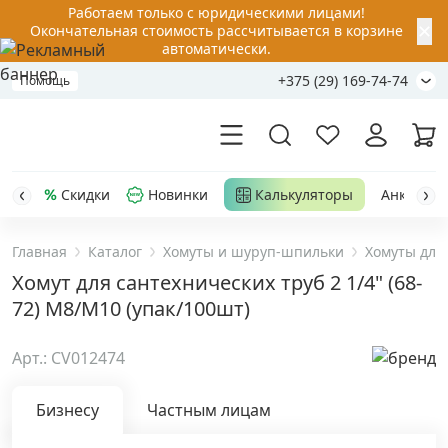
Работаем только с юридическими лицами!
✕
Окончательная стоимость рассчитывается в корзине
автоматически.
+375 (29) 169-74-74
Помощь
Скидки
Новинки
Калькуляторы
Анкер-шу
Главная
Каталог
Хомуты и шуруп-шпильки
Хомуты для 
Акции
Хомут для сантехнических труб 2 1/4" (68-
72) M8/M10 (упак/100шт)
Распродажа
Арт.: CV012474
Уценка
Бизнесу
Частным лицам
Анкерная техника
›