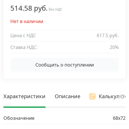
514.58 руб.
Дюбельная техника
без НДС
›
Нет в наличии
Кабельный крепеж
›
Цена с НДС
617.5 руб.
Строительный инструмент и инвентарь
›
Ставка НДС:
20%
Заклепки
›
Сообщить о поступлении
Химический крепеж
›
Гвозди и скобы
›
Характеристики
Описание
Калькулято
Хомуты и шуруп-шпильки
›
Обозначение
68х72
Шурупы и саморезы
›