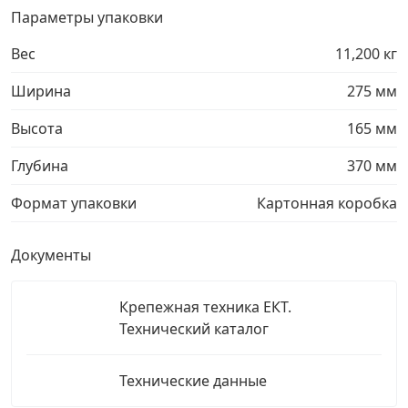
Параметры упаковки
Грузовой крепеж
›
Вес
11,200 кг
Ширина
Комплекты и наборы крепежа
›
275 мм
Высота
165 мм
Кронштейны и крюки хозяйственные
›
Глубина
370 мм
Метрический крепеж
›
Формат упаковки
Картонная коробка
Электро и бензоинструмент, оборудование
›
Документы
Нержавеющий крепеж
›
Крепежная техника ЕКТ.
Технический каталог
Перфорированный крепеж
›
Технические данные
Скобяные изделия и мебельная фурнитура
›