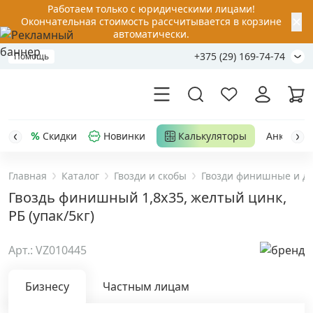
Работаем только с юридическими лицами!
✕
Окончательная стоимость рассчитывается в корзине
автоматически.
+375 (29) 169-74-74
Помощь
Скидки
Новинки
Калькуляторы
Анкер-шу
Главная
Каталог
Гвозди и скобы
Гвозди финишные и д
Акции
Гвоздь финишный 1,8х35, желтый цинк,
РБ (упак/5кг)
Распродажа
Арт.: VZ010445
Уценка
Бизнесу
Частным лицам
Анкерная техника
›