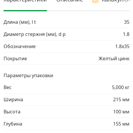
Грузовой крепеж
›
Длина (мм), l t
35
Комплекты и наборы крепежа
›
Диаметр стержня (мм), d p
1.8
Обозначение
1.8х35
Кронштейны и крюки хозяйственные
›
Покрытие
Желтый цинк
Метрический крепеж
›
Параметры упаковки
Электро и бензоинструмент, оборудование
›
Вес
5,000 кг
Нержавеющий крепеж
›
Ширина
215 мм
Высота
100 мм
Перфорированный крепеж
›
Глубина
155 мм
Скобяные изделия и мебельная фурнитура
›