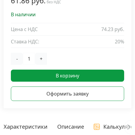
61.86 руб.
без НДС
Дюбельная техника
›
В наличии
Кабельный крепеж
›
Цена с НДС
74.23 руб.
Ставка НДС:
20%
Строительный инструмент и инвентарь
›
-
+
Заклепки
›
В корзину
Химический крепеж
›
Оформить заявку
Гвозди и скобы
›
Хомуты и шуруп-шпильки
›
Характеристики
Описание
Калькулято
Шурупы и саморезы
›