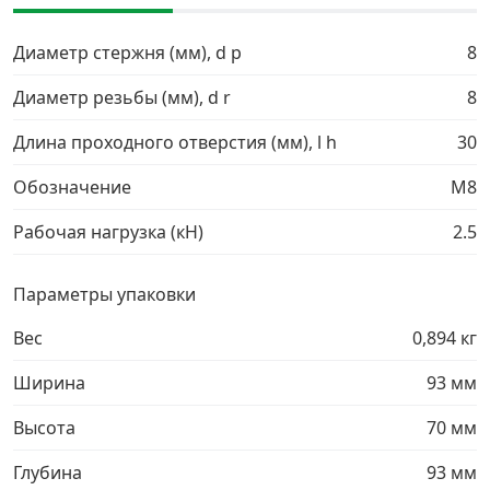
Грузовой крепеж
›
Диаметр стержня (мм), d p
8
Диаметр резьбы (мм), d r
8
Комплекты и наборы крепежа
›
Длина проходного отверстия (мм), l h
30
Кронштейны и крюки хозяйственные
›
Обозначение
М8
Рабочая нагрузка (кН)
2.5
Метрический крепеж
›
Параметры упаковки
Электро и бензоинструмент, оборудование
›
Вес
0,894 кг
Нержавеющий крепеж
›
Ширина
93 мм
Перфорированный крепеж
›
Высота
70 мм
Глубина
93 мм
Скобяные изделия и мебельная фурнитура
›