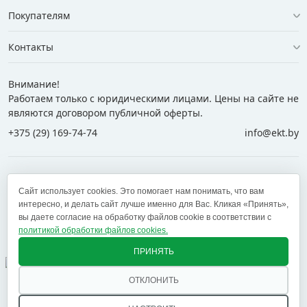
Покупателям
Контакты
Внимание!
Работаем только с юридическими лицами. Цены на сайте не
являются договором публичной оферты.
+375 (29) 169-74-74
info@ekt.by
+375 (29) 169-74-74
+375 (29) 700-77-55
Сайт использует cookies. Это помогает нам понимать, что вам
+375 (17) 269-74-74
zakaz@ekt.by
интересно, и делать сайт лучше именно для Вас. Кликая «Принять»,
вы даете согласие на обработку файлов cookie в соответствии с
политикой обработки файлов cookies.
Оставить отзыв
✕
ПРИНЯТЬ
ОТКЛОНИТЬ
© 2005 — 2026 ООО «ЕКТ альянс». Доставка в Минск,
Брест, Витебск, Гомель, Гродно, Могилев и другие