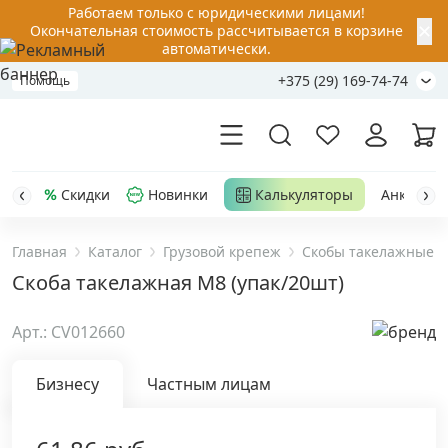
Работаем только с юридическими лицами!
✕
Окончательная стоимость рассчитывается в корзине
автоматически.
+375 (29) 169-74-74
Помощь
Скидки
Новинки
Калькуляторы
Анкер-шу
Главная
Каталог
Грузовой крепеж
Скобы такелажные
Акции
Скоба такелажная М8 (упак/20шт)
Распродажа
Арт.: CV012660
Уценка
Бизнесу
Частным лицам
Анкерная техника
›