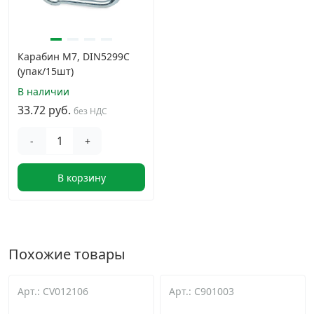
Карабин М7, DIN5299C
(упак/15шт)
В наличии
33.72 руб.
без НДС
-
+
В корзину
Похожие товары
Арт.: CV012106
Арт.: C901003