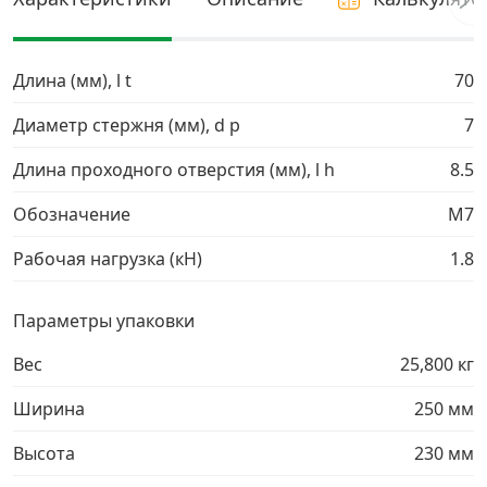
Грузовой крепеж
›
Длина (мм), l t
70
Комплекты и наборы крепежа
›
Диаметр стержня (мм), d p
7
Длина проходного отверстия (мм), l h
8.5
Кронштейны и крюки хозяйственные
›
Обозначение
М7
Метрический крепеж
›
Рабочая нагрузка (кН)
1.8
Электро и бензоинструмент, оборудование
›
Параметры упаковки
Нержавеющий крепеж
›
Вес
25,800 кг
Ширина
250 мм
Перфорированный крепеж
›
Высота
230 мм
Скобяные изделия и мебельная фурнитура
›