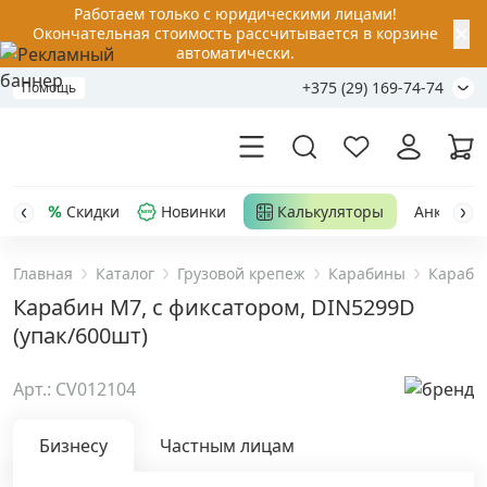
Работаем только с юридическими лицами!
✕
Окончательная стоимость рассчитывается в корзине
автоматически.
+375 (29) 169-74-74
Помощь
Скидки
Новинки
Калькуляторы
Анкер-шу
Главная
Каталог
Грузовой крепеж
Карабины
Карабин
Акции
Карабин М7, с фиксатором, DIN5299D
(упак/600шт)
Распродажа
Арт.: CV012104
Уценка
Бизнесу
Частным лицам
Анкерная техника
›