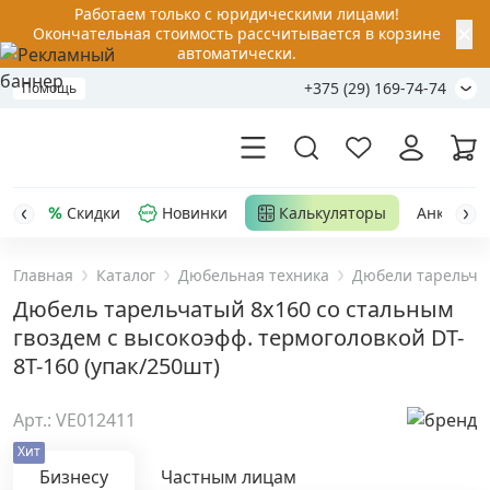
Работаем только с юридическими лицами!
✕
Окончательная стоимость рассчитывается в корзине
автоматически.
+375 (29) 169-74-74
Помощь
Скидки
Новинки
Калькуляторы
Анкер-шу
Главная
Каталог
Дюбельная техника
Дюбели тарельча
Акции
Дюбель тарельчатый 8х160 со стальным
гвоздем с высокоэфф. термоголовкой DT-
Распродажа
8T-160 (упак/250шт)
Уценка
Арт.: VE012411
Хит
Анкерная техника
›
Бизнесу
Частным лицам