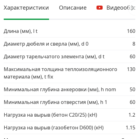
Характеристики
Описание
Видеообзо
Грузовой крепеж
›
Длина (мм), l t
Комплекты и наборы крепежа
›
160
Диаметр дюбеля и сверла (мм), d 0
8
Кронштейны и крюки хозяйственные
›
Диаметр тарельчатого элемента (мм), d t
60
Метрический крепеж
›
Максимальная толщина теплоизоляционного
130
материала (мм), t fix
Электро и бензоинструмент, оборудование
›
Минимальная глубина анкеровки (мм), h nom
50
Нержавеющий крепеж
›
Минимальная глубина отверстия (мм), h 1
60
Нагрузка на вырыв (бетон С20/25) (кН)
1.2
Перфорированный крепеж
›
Нагрузка на вырыв (газобетон D600) (кН)
1.15
Скобяные изделия и мебельная фурнитура
›