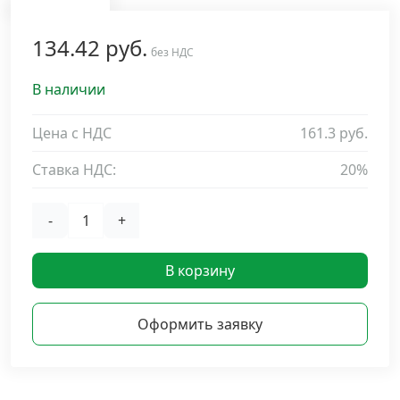
Дюбельная техника
›
134.42 руб.
без НДС
Кабельный крепеж
›
В наличии
Строительный инструмент и инвентарь
Цена с НДС
161.3 руб.
›
Ставка НДС:
20%
Заклепки
›
-
+
Химический крепеж
›
В корзину
Гвозди и скобы
›
Оформить заявку
Хомуты и шуруп-шпильки
›
Шурупы и саморезы
›