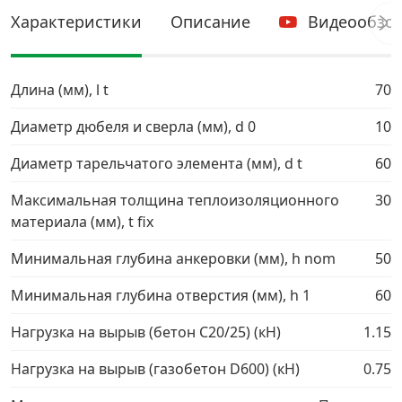
Характеристики
Описание
Видеообзо
Грузовой крепеж
›
Длина (мм), l t
Комплекты и наборы крепежа
›
70
Диаметр дюбеля и сверла (мм), d 0
10
Кронштейны и крюки хозяйственные
›
Диаметр тарельчатого элемента (мм), d t
60
Метрический крепеж
›
Максимальная толщина теплоизоляционного
30
материала (мм), t fix
Электро и бензоинструмент, оборудование
›
Минимальная глубина анкеровки (мм), h nom
50
Нержавеющий крепеж
›
Минимальная глубина отверстия (мм), h 1
60
Нагрузка на вырыв (бетон С20/25) (кН)
1.15
Перфорированный крепеж
›
Нагрузка на вырыв (газобетон D600) (кН)
0.75
Скобяные изделия и мебельная фурнитура
›