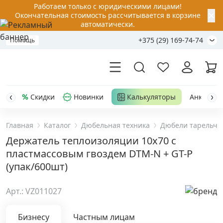
Работаем только с юридическими лицами!
✕
Окончательная стоимость рассчитывается в корзине
автоматически.
+375 (29) 169-74-74
Помощь
Скидки
Новинки
Калькуляторы
Анкер-шу
Главная
Каталог
Дюбельная техника
Дюбели тарельча
Акции
Держатель теплоизоляции 10x70 с
пластмассовым гвоздем DTM-N + GT-P
Распродажа
(упак/600шт)
Уценка
Арт.: VZ011027
Анкерная техника
›
Бизнесу
Частным лицам