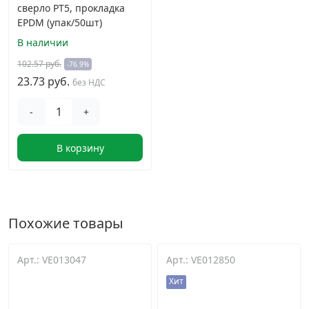
сверло PT5, прокладка
EPDM (упак/50шт)
В наличии
102.57 руб.
-76.9%
23.73 руб.
без НДС
-
+
В корзину
Похожие товары
Арт.: VE013047
Арт.: VE012850
Хит