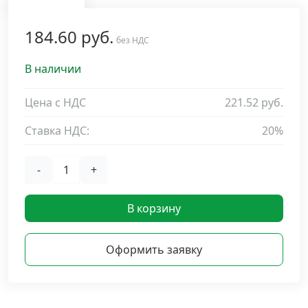
Дюбельная техника
›
184.60 руб.
без НДС
Кабельный крепеж
›
В наличии
Строительный инструмент и инвентарь
Цена с НДС
221.52 руб.
›
Ставка НДС:
20%
Заклепки
›
-
+
Химический крепеж
›
В корзину
Гвозди и скобы
›
Оформить заявку
Хомуты и шуруп-шпильки
›
Шурупы и саморезы
›