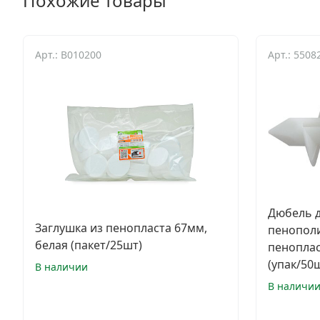
Похожие товары
Арт.: B010200
Арт.: 5508
Дюбель 
Заглушка из пенопласта 67мм,
пенопол
белая (пакет/25шт)
пеноплас
(упак/50
В наличии
В наличи