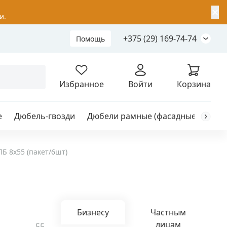
✕
и.
+375 (29) 169-74-74
Помощь
Складной анкер
Избранное
Войти
Корзина
е
Дюбель-гвозди
Дюбели рамные (фасадные)
Каб
я
анкер
Б 8х55 (пакет/6шт)
ый
Бизнесу
Частным
лицам
55