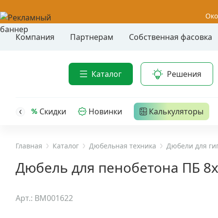
Око
Компания
Партнерам
Собственная фасовка
Акции
Анкер-шу
Каталог
Решения
Анкерные
Распродажа
Анкерны
головк
Уценка
Скидки
Новинки
Калькуляторы
Анкерны
Анкерны
Анкерная техника
трех- р
Главная
Каталог
Дюбельная техника
Дюбели для ги
Дюбельная техника
Анкерны
Дюбель для пенобетона ПБ 8х
крюком,
Кабельный крепеж
Анкерны
Арт.: BM001622
головк
Строительный инструмент и инвентарь