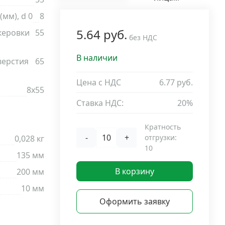
мм), d 0
8
5.64 руб.
керовки
55
без НДС
В наличии
верстия
65
Цена с НДС
6.77 руб.
8х55
Ставка НДС:
20%
Кратность
-
+
отгрузки:
0,028 кг
10
135 мм
В корзину
200 мм
10 мм
Оформить заявку