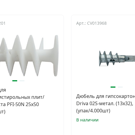
201
Арт.: CV013968
для
Дюбель для гипсокарто
истирольных плит/
Driva 02S-метал. (13х32),
та PFI-50N 25x50
(упак/4.000шт)
шт)
В наличии
и