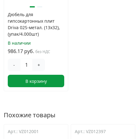
Дюбель для
гипсокартонных плит
Driva 02S-метал. (13х32),
(упак/4.000шт)
В наличии
986.17 руб.
без НДС
-
+
В корзину
Похожие товары
Арт.: VZ012001
Арт.: VZ012397