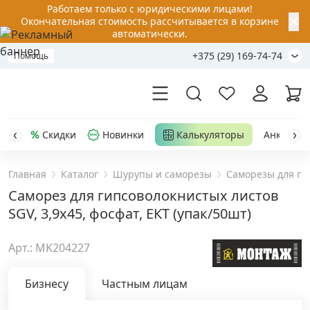
Работаем только с юридическими лицами!
✕
Окончательная стоимость рассчитывается в корзине
автоматически.
+375 (29) 169-74-74
Помощь
Скидки
Новинки
Калькуляторы
Анкер-шу
Главная
Каталог
Шурупы и саморезы
Саморезы для ги
Акции
Саморез для гипсоволокнистых листов
SGV, 3,9х45, фосфат, ЕКТ (упак/50шт)
Распродажа
Арт.: MK204227
Уценка
Бизнесу
Частным лицам
Анкерная техника
›