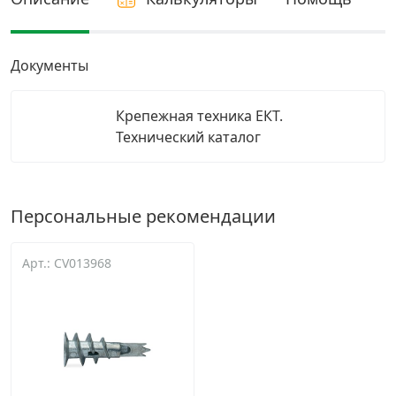
Грузовой крепеж
›
Документы
Комплекты и наборы крепежа
›
Крепежная техника ЕКТ.
Технический каталог
Кронштейны и крюки хозяйственные
›
Метрический крепеж
›
Персональные рекомендации
Электро и бензоинструмент, оборудование
›
Арт.: CV013968
Нержавеющий крепеж
›
Перфорированный крепеж
›
Скобяные изделия и мебельная фурнитура
›