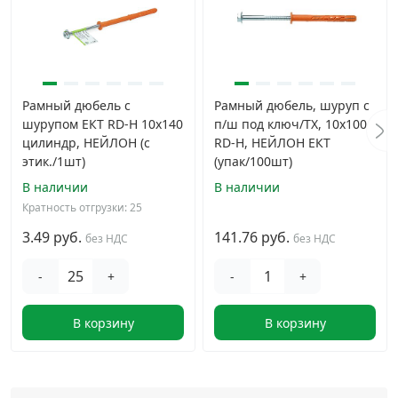
Рамный дюбель с
Рамный дюбель, шуруп с
шурупом ЕКТ RD-H 10x140
п/ш под ключ/TX, 10x100
цилиндр, НЕЙЛОН (с
RD-H, НЕЙЛОН EКТ
этик./1шт)
(упак/100шт)
В наличии
В наличии
Кратность отгрузки: 25
3.49 руб.
141.76 руб.
без НДС
без НДС
-
+
-
+
В корзину
В корзину