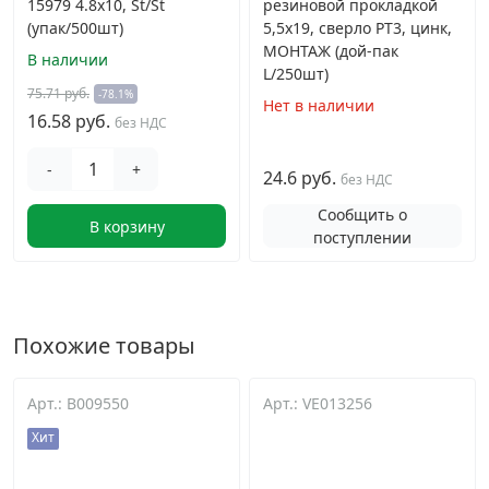
15979 4.8х10, St/St
резиновой прокладкой
(упак/500шт)
5,5х19, сверло PT3, цинк,
МОНТАЖ (дой-пак
В наличии
L/250шт)
75.71 руб.
-78.1%
Нет в наличии
16.58 руб.
без НДС
-
+
24.6 руб.
без НДС
Сообщить о
В корзину
поступлении
Похожие товары
Арт.: B009550
Арт.: VE013256
Хит