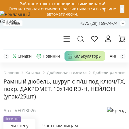
Работаем только с юридическими лицами!
✕
Окончательная стоимость рассчитывается в корзине
автоматически.
+375 (29) 169-74-74
Помощь
Скидки
Новинки
Калькуляторы
Анкер-шу
Главная
Каталог
Дюбельная техника
Дюбели рамные (
Акции
Рамный дюбель, шуруп с п/ш под ключ/TX,
покр. ДАКРОМЕТ, 10x140 RD-H, НЕЙЛОН
Распродажа
(упак/25шт)
Уценка
Арт.: VE013026
Новинка
Анкерная техника
›
Бизнесу
Частным лицам