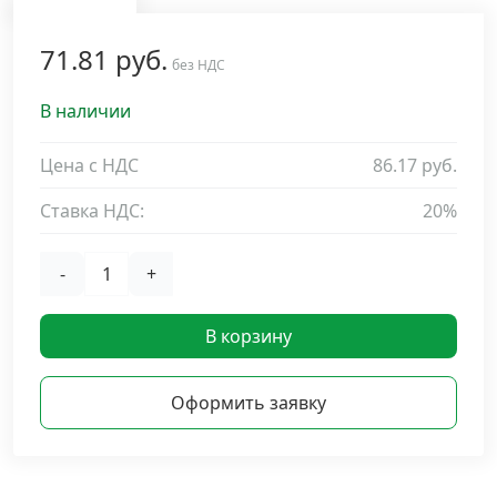
Дюбельная техника
›
71.81 руб.
без НДС
Кабельный крепеж
›
В наличии
Строительный инструмент и инвентарь
Цена с НДС
86.17 руб.
›
Ставка НДС:
20%
Заклепки
›
-
+
Химический крепеж
›
В корзину
Гвозди и скобы
›
Оформить заявку
Хомуты и шуруп-шпильки
›
Шурупы и саморезы
›