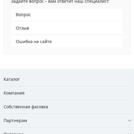
Задайте вопрос – вам ответит наш специалист
Грузовой крепеж
›
Вопрос
Отзыв
Комплекты и наборы крепежа
›
Ошибка на сайте
Кронштейны и крюки хозяйственные
›
Метрический крепеж
›
Каталог
Электро и бензоинструмент, оборудование
›
Компания
Нержавеющий крепеж
›
Собственная фасовка
Перфорированный крепеж
›
Партнерам
Скобяные изделия и мебельная фурнитура
›