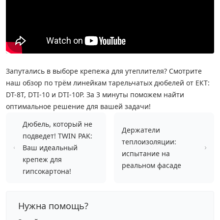
Дюбельная техника
›
Кабельный крепеж
›
Запутались в выборе крепежа для утеплителя? Смотрите
Строительный инструмент и инвентарь
›
наш обзор по трём линейкам тарельчатых дюбелей от ЕКТ:
DT-8T, DTI-10 и DTI-10P. За 3 минуты поможем найти
Заклепки
›
оптимальное решение для вашей задачи!
Дюбель, который не
Химический крепеж
›
Держатели
подведет! TWIN PAK:
теплоизоляции:
Ваш идеальный
испытание на
Гвозди и скобы
›
крепеж для
реальном фасаде
гипсокартона!
Хомуты и шуруп-шпильки
›
Нужна помощь?
Шурупы и саморезы
›