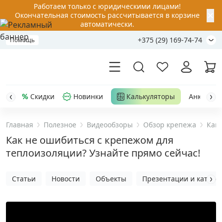
Работаем только с юридическими лицами!
✕
Окончательная стоимость рассчитывается в корзине
автоматически.
+375 (29) 169-74-74
Помощь
Скидки
Новинки
Калькуляторы
Анкер-шу
Главная
Полезное
Видеообзоры
Обзор крепежа
Как 
Акции
Как не ошибиться с крепежом для
теплоизоляции? Узнайте прямо сейчас!
Распродажа
Статьи
Новости
Объекты
Презентации и каталог
Уценка
Анкерная техника
›