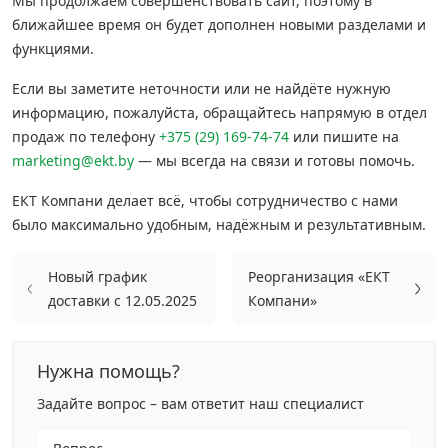
Мы продолжаем совершенствовать сайт, поэтому в
ближайшее время он будет дополнен новыми разделами и
Грузовой крепеж
›
функциями.
Если вы заметите неточности или не найдёте нужную
Комплекты и наборы крепежа
›
информацию, пожалуйста, обращайтесь напрямую в отдел
продаж по телефону
+375 (29) 169-74-74
или пишите на
Кронштейны и крюки хозяйственные
›
marketing@ekt.by
— мы всегда на связи и готовы помочь.
ЕКТ Компани делает всё, чтобы сотрудничество с нами
Метрический крепеж
›
было максимально удобным, надёжным и результативным.
Электро и бензоинструмент, оборудование
›
Новый график
Реорганизация «ЕКТ
доставки с 12.05.2025
Компани»
Нержавеющий крепеж
›
Нужна помощь?
Перфорированный крепеж
›
Задайте вопрос – вам ответит наш специалист
Скобяные изделия и мебельная фурнитура
›