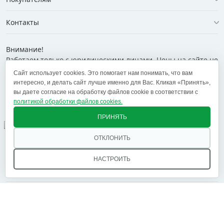
Контакты
Внимание!
Работаем только с юридическими лицами. Цены на сайте не
являются договором публичной оферты.
Сайт использует cookies. Это помогает нам понимать, что вам
интересно, и делать сайт лучше именно для Вас. Кликая «Принять»,
+375 (29) 169-74-74
info@ekt.by
вы даете согласие на обработку файлов cookie в соответствии с
политикой обработки файлов cookies.
✕
ПРИНЯТЬ
+375 (29) 169-74-74
+375 (29) 700-77-55
+375 (17) 269-74-74
zakaz@ekt.by
ОТКЛОНИТЬ
Оставить отзыв
НАСТРОИТЬ
© 2005 — 2026 ООО «ЕКТ альянс». Доставка в Минск,
Брест, Витебск, Гомель, Гродно, Могилев и другие
регионы РБ