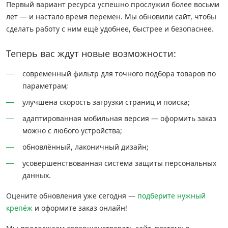
Первый вариант ресурса успешно прослужил более восьми
лет — и настало время перемен. Мы обновили сайт, чтобы
Дюбельная техника
›
сделать работу с ним ещё удобнее, быстрее и безопаснее.
Кабельный крепеж
›
Теперь вас ждут новые возможности:
современный фильтр для точного подбора товаров по
Строительный инструмент и инвентарь
›
параметрам;
улучшена скорость загрузки страниц и поиска;
Заклепки
›
адаптированная мобильная версия — оформить заказ
можно с любого устройства;
Химический крепеж
›
обновлённый, лаконичный дизайн;
Гвозди и скобы
›
усовершенствованная система защиты персональных
данных.
Хомуты и шуруп-шпильки
›
Оцените обновления уже сегодня —
подберите нужный
крепёж
и оформите заказ онлайн!
Шурупы и саморезы
›