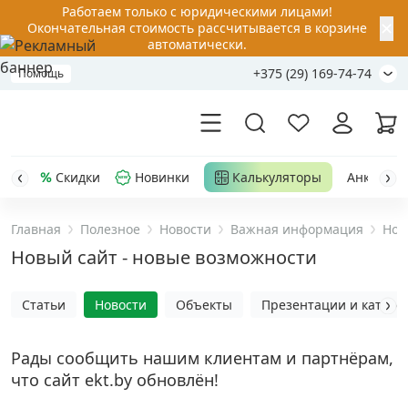
Работаем только с юридическими лицами!
✕
Окончательная стоимость рассчитывается в корзине
автоматически.
+375 (29) 169-74-74
Помощь
Скидки
Новинки
Калькуляторы
Анкер-шу
Главная
Полезное
Новости
Важная информация
Нов
Акции
Новый сайт - новые возможности
Распродажа
Статьи
Новости
Объекты
Презентации и каталог
Уценка
Рады сообщить нашим клиентам и партнёрам,
что сайт ekt.by обновлён!
Анкерная техника
›