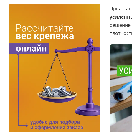
Электро и бензоинструмент, оборудование
Представ
Нержавеющий крепеж
усиленн
решение 
Перфорированный крепеж
плотност
Скобяные изделия и мебельная фурнитура