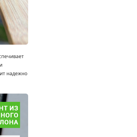
спечивает
и
жит надежно