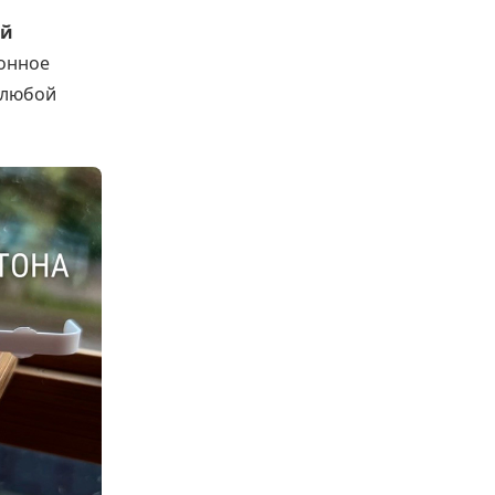
ый
ионное
 любой