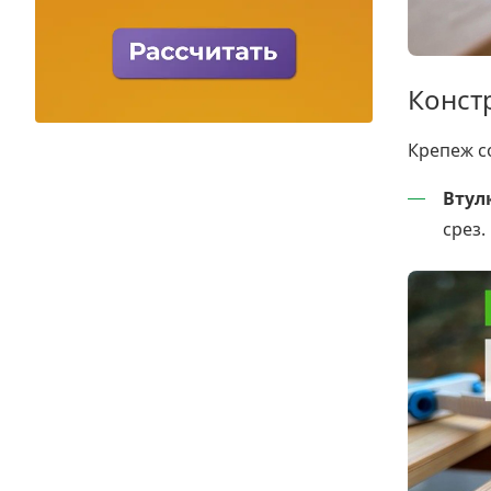
Конст
Крепеж с
Втул
срез.