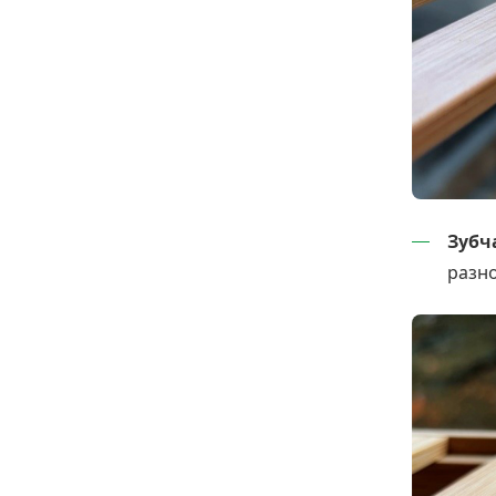
Зубч
разн