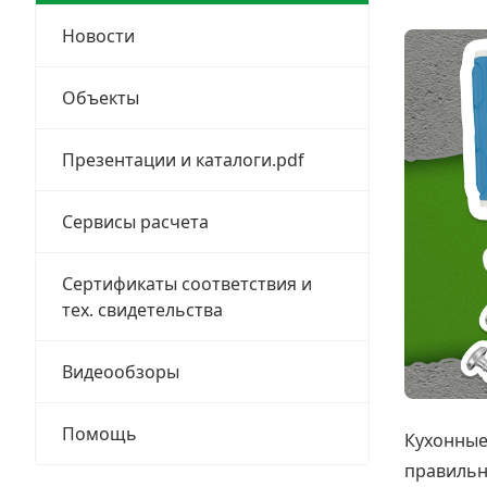
Заклепки
Новости
Химический крепеж
Объекты
Гвозди и скобы
Презентации и каталоги.pdf
Хомуты и шуруп-шпильки
Сервисы расчета
Шурупы и саморезы
Сертификаты соответствия и
Грузовой крепеж
тех. свидетельства
Комплекты и наборы крепежа
Видеообзоры
Кронштейны и крюки хозяйственные
Помощь
Кухонные 
Метрический крепеж
правильн