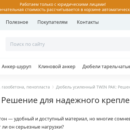
Работаем только с юридическими лицами!
нчательная стоимость рассчитывается в корзине автоматическ
Полезное
Покупателям
Контакты
руп
Забиваемый анкер
 болты
Клиновой анкер
й болт с шестигранной
Латунный анкер
ой
Анкер-шуруп
Клиновой анкер
Дюбели тарельчаты
Металлический анкер дл
й болт с гайкой
пустотелых конструкций
й болт с гайкой двух/
аспорный
Металлический рамный 
 газобетона, пенопласта
Дюбель усиленный TWIN PAK: Решен
й болт с кольцом,
 Решение для надежного крепле
Потолочные анкеры
 Г-образный
Разжимной 4-х сегментн
й болт с потайной
анкер
тон — удобный и доступный материал, но многие сомне
ой
 ли он серьезные нагрузки?