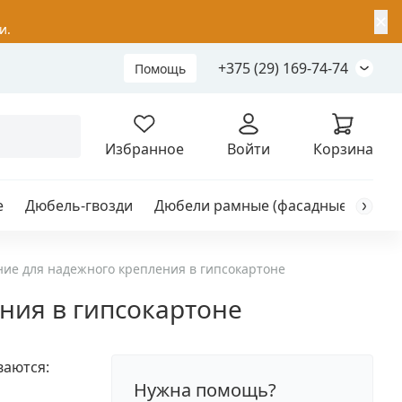
✕
и.
+375 (29) 169-74-74
Помощь
Складной анкер
Избранное
Войти
Корзина
е
Дюбель-гвозди
Дюбели рамные (фасадные)
Каб
я
анкер
ие для надежного крепления в гипсокартоне
ния в гипсокартоне
ый
ваются:
Нужна помощь?