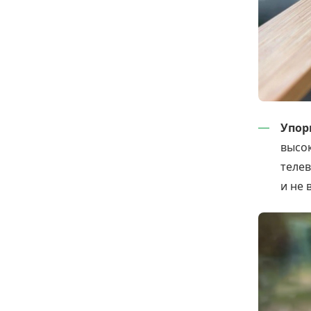
Упор
высо
теле
и не 