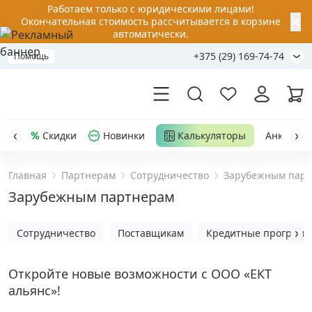
Работаем только с юридическими лицами!
✕
Окончательная стоимость рассчитывается в корзине
автоматически.
+375 (29) 169-74-74
Помощь
Скидки
Новинки
Калькуляторы
Анкер-шу
Главная
Партнерам
Сотрудничество
Зарубежным пар
Акции
Зарубежным партнерам
Распродажа
Сотрудничество
Поставщикам
Кредитные програм
Уценка
Откройте новые возможности с ООО «ЕКТ
альянс»!
Анкерная техника
›