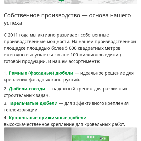
Грузовой крепеж
›
Собственное производство — основа нашего
успеха
Комплекты и наборы крепежа
›
С 2011 года мы активно развивает собственные
производственные мощности. На нашей производственной
площадке площадью более 5 000 квадратных метров
Кронштейны и крюки хозяйственные
›
ежегодно выпускается свыше 100 миллионов единиц
готовой продукции. В нашем ассортименте:
Метрический крепеж
›
Рамные (фасадные) дюбели
— идеальное решение для
крепления фасадных конструкций.
Электро и бензоинструмент, оборудование
›
Дюбели-гвозди
— надежный крепеж для различных
строительных задач.
Нержавеющий крепеж
›
Тарельчатые дюбели
— для эффективного крепления
теплоизоляции.
Кровельные прижимные дюбели
—
Перфорированный крепеж
›
высококачественное крепление для кровельных работ.
Скобяные изделия и мебельная фурнитура
›