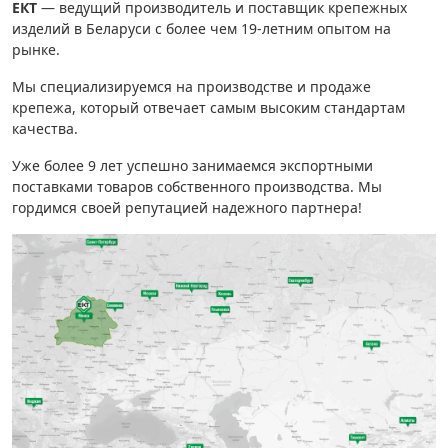
ЕКТ
— ведущий производитель и поставщик крепежных
изделий в Беларуси с более чем 19-летним опытом на
Дюбельная техника
›
рынке.
Мы специализируемся на производстве и продаже
Кабельный крепеж
›
крепежа, который отвечает самым высоким стандартам
качества.
Строительный инструмент и инвентарь
›
Уже более 9 лет успешно занимаемся экспортными
поставками товаров собственного производства. Мы
Заклепки
›
гордимся своей репутацией надежного партнера!
Химический крепеж
›
Гвозди и скобы
›
Хомуты и шуруп-шпильки
›
Шурупы и саморезы
›