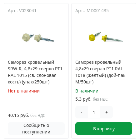
Арт.: V023041
Дюбельная техника
Арт.: MD001435
›
Кабельный крепеж
›
Строительный инструмент и инвентарь
›
Саморез кровельный
Саморез кровельный
Заклепки
›
SRW-R, 4,8х29 сверло РТ1
4,8х29 сверло РТ1 RAL
RAL 1015 (св. слоновая
1018 (желтый) (дой-пак
кость) (упак/250шт)
Химический крепеж
M/50шт)
›
Нет в наличии
В наличии
5.3 руб.
Гвозди и скобы
без НДС
›
-
+
40.15 руб.
без НДС
Хомуты и шуруп-шпильки
›
Сообщить о
В корзину
поступлении
Шурупы и саморезы
›