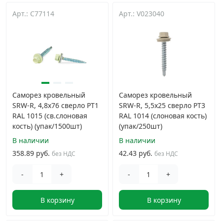
Арт.: C77114
Арт.: V023040
Грузовой крепеж
›
Комплекты и наборы крепежа
›
Кронштейны и крюки хозяйственные
›
Саморез кровельный
Саморез кровельный
Метрический крепеж
›
SRW-R, 4,8х76 сверло РТ1
SRW-R, 5,5х25 сверло РТ3
RAL 1015 (св.слоновая
RAL 1014 (слоновая кость)
кость) (упак/1500шт)
(упак/250шт)
Электро и бензоинструмент, оборудование
›
В наличии
В наличии
358.89 руб.
42.43 руб.
без НДС
без НДС
Нержавеющий крепеж
›
-
+
-
+
Перфорированный крепеж
›
В корзину
В корзину
Скобяные изделия и мебельная фурнитура
›