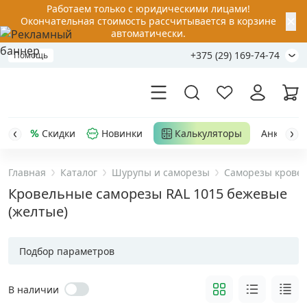
Работаем только с юридическими лицами!
✕
Окончательная стоимость рассчитывается в корзине
автоматически.
+375 (29) 169-74-74
Помощь
Скидки
Новинки
Калькуляторы
Анкер-шу
Главная
Каталог
Шурупы и саморезы
Саморезы крове
Акции
Кровельные саморезы RAL 1015 бежевые
(желтые)
Распродажа
Подбор параметров
Уценка
В наличии
Анкерная техника
›