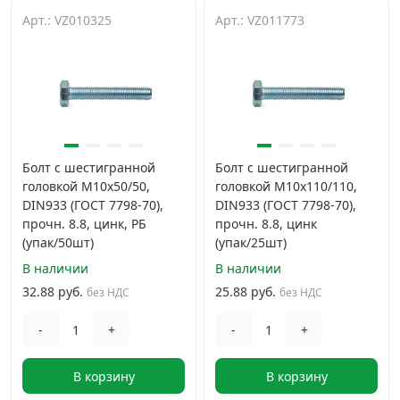
Арт.: VZ010325
Арт.: VZ011773
Грузовой крепеж
›
Комплекты и наборы крепежа
›
Кронштейны и крюки хозяйственные
›
Болт с шестигранной
Болт с шестигранной
головкой М10х50/50,
головкой М10х110/110,
Метрический крепеж
›
DIN933 (ГОСТ 7798-70),
DIN933 (ГОСТ 7798-70),
прочн. 8.8, цинк, РБ
прочн. 8.8, цинк
Электро и бензоинструмент, оборудование
›
(упак/50шт)
(упак/25шт)
В наличии
В наличии
32.88 руб.
25.88 руб.
Нержавеющий крепеж
›
без НДС
без НДС
-
+
-
+
Перфорированный крепеж
›
В корзину
В корзину
Скобяные изделия и мебельная фурнитура
›