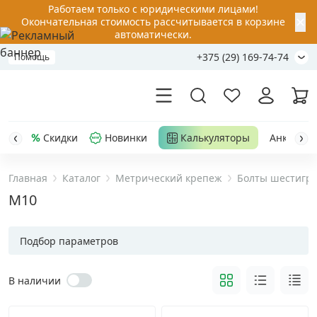
Работаем только с юридическими лицами!
✕
Окончательная стоимость рассчитывается в корзине
автоматически.
+375 (29) 169-74-74
Помощь
Скидки
Новинки
Калькуляторы
Анкер-шу
Главная
Каталог
Метрический крепеж
Болты шестигр
Акции
M10
Распродажа
Подбор параметров
Уценка
В наличии
Анкерная техника
›