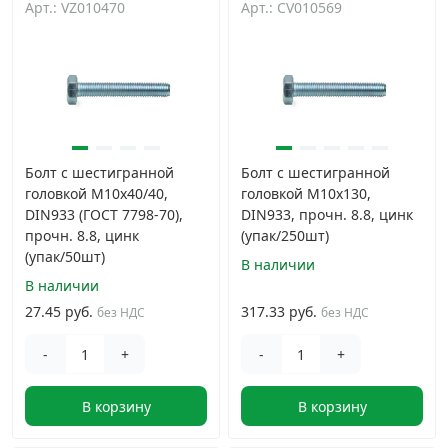
Арт.: VZ010470
Арт.: CV010569
Дюбельная техника
›
Кабельный крепеж
›
Строительный инструмент и инвентарь
›
Болт с шестигранной
Болт с шестигранной
головкой М10х40/40,
головкой М10х130,
Заклепки
›
DIN933 (ГОСТ 7798-70),
DIN933, прочн. 8.8, цинк
прочн. 8.8, цинк
(упак/250шт)
(упак/50шт)
Химический крепеж
›
В наличии
В наличии
27.45 руб.
317.33 руб.
без НДС
без НДС
Гвозди и скобы
›
-
+
-
+
Хомуты и шуруп-шпильки
›
В корзину
В корзину
Шурупы и саморезы
›