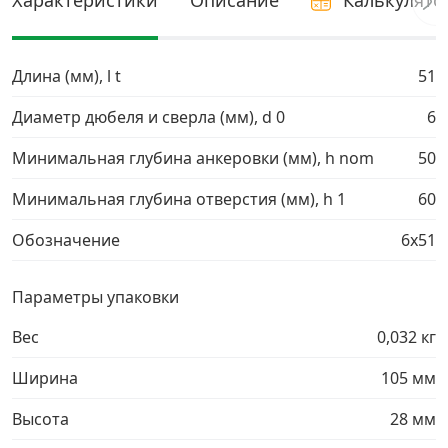
Характеристики
Описание
Калькулято
Грузовой крепеж
›
Длина (мм), l t
51
Комплекты и наборы крепежа
›
Диаметр дюбеля и сверла (мм), d 0
6
Кронштейны и крюки хозяйственные
›
Минимальная глубина анкеровки (мм), h nom
50
Минимальная глубина отверстия (мм), h 1
60
Метрический крепеж
›
Обозначение
6х51
Электро и бензоинструмент, оборудование
›
Параметры упаковки
Нержавеющий крепеж
›
Вес
0,032 кг
Ширина
105 мм
Перфорированный крепеж
›
Высота
28 мм
Скобяные изделия и мебельная фурнитура
›