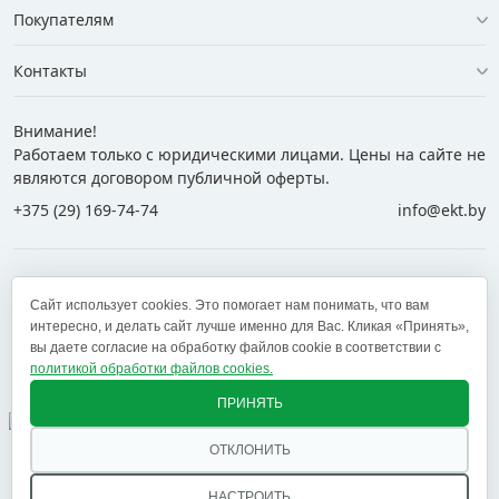
Покупателям
Контакты
Внимание!
Работаем только с юридическими лицами. Цены на сайте не
являются договором публичной оферты.
+375 (29) 169-74-74
info@ekt.by
+375 (29) 169-74-74
+375 (29) 700-77-55
Сайт использует cookies. Это помогает нам понимать, что вам
+375 (17) 269-74-74
zakaz@ekt.by
интересно, и делать сайт лучше именно для Вас. Кликая «Принять»,
вы даете согласие на обработку файлов cookie в соответствии с
политикой обработки файлов cookies.
Оставить отзыв
✕
ПРИНЯТЬ
ОТКЛОНИТЬ
© 2005 — 2026 ООО «ЕКТ альянс». Доставка в Минск,
Брест, Витебск, Гомель, Гродно, Могилев и другие
НАСТРОИТЬ