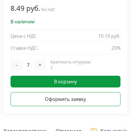
8.49 руб.
Дюбельная техника
без НДС
›
В наличии
Кабельный крепеж
›
Цена с НДС
10.19 руб.
Строительный инструмент и инвентарь
›
Ставка НДС:
20%
Заклепки
›
Кратность отгрузки:
-
+
7
Химический крепеж
›
В корзину
Гвозди и скобы
›
Оформить заявку
Хомуты и шуруп-шпильки
›
Шурупы и саморезы
›